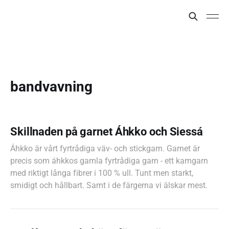
bandvavning
Skillnaden på garnet Áhkko och Siessá
Áhkko är vårt fyrtrådiga väv- och stickgarn. Garnet är
precis som áhkkos gamla fyrtrådiga garn - ett kamgarn
med riktigt långa fibrer i 100 % ull. Tunt men starkt,
smidigt och hållbart. Samt i de färgerna vi älskar mest.