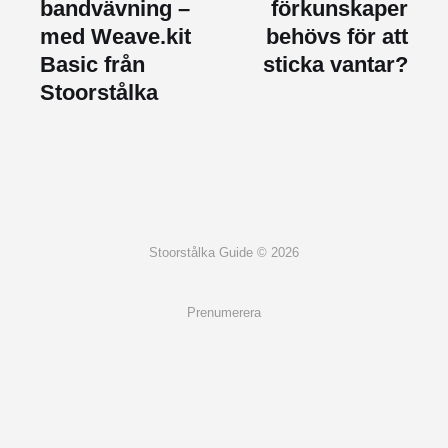
bandvävning –
förkunskaper
med Weave.kit
behövs för att
Basic från
sticka vantar?
Stoorstålka
Stoorstålka Guide © 2026
Prenumerera